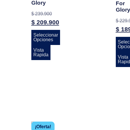
Glory
For
Glor
$
239.900
$
229.
$
209.900
$
189
Seleccionar
Opciones
Selec
Opcio
Vista
Rapida
Vista
Rapi
¡Oferta!