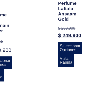
Perfume
Lattafa
Ansaam
ume
Gold
main
$
299.900
r
$
249.900
e
Seleccionar
.900
Opciones
Vista
cionar
Rapida
nes
da