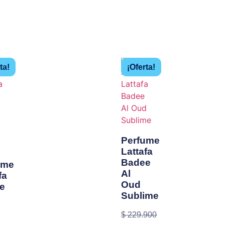
ta!
¡Oferta!
Perfume
Lattafa
Badee
ume
Al
fa
Oud
e
Sublime
$
229.900