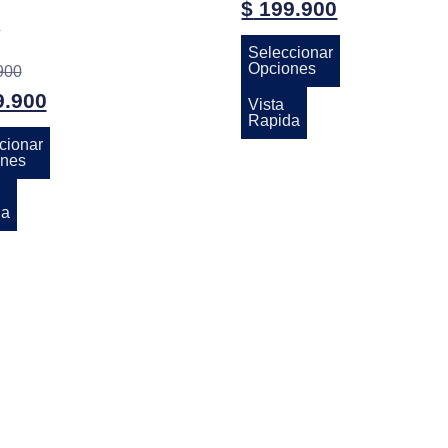
$
199.900
y
Seleccionar
Opciones
900
.900
Vista
Rapida
cionar
nes
da