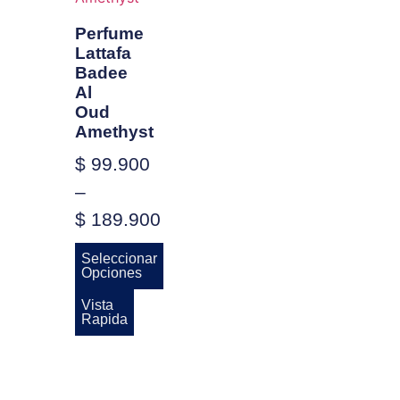
Perfume
Lattafa
Badee
Al
Oud
Amethyst
$
99.900
–
$
189.900
Seleccionar
Opciones
Vista
Rapida