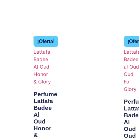
¡Oferta!
¡Ofer
Perfume
Lattafa
Perf
Badee
Latta
Al
Bade
Oud
Al
Honor
Oud
&
Oud