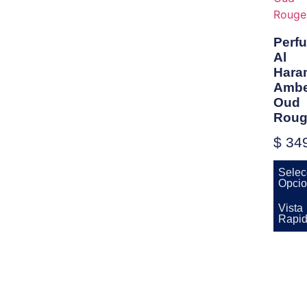
Perf
Al
Hara
Ambe
Oud
Roug
$
349
Selec
Opcio
Vista
Rapi