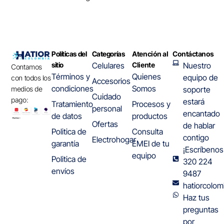
Políticas del
Categorías
Atención al
Contáctanos
sitio
Celulares
Cliente
Nuestro
Contamos
Términos y
Quienes
equipo de
con todos los
Accesorios
condiciones
Somos
medios de
soporte
Cuidado
pago:
estará
Tratamiento
Procesos y
personal
encantado
de datos
productos
Ofertas
de hablar
Politica de
Consulta
contigo
Electrohogar
garantía
EMEI de tu
¡Escríbenos
equipo
Politica de
320 224
envíos
9487
hatiorcolo
Haz tus
preguntas
por