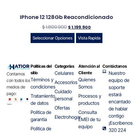
IPhone 12 128Gb Reacondicionado
$
1.899.900
$
1.199.900
Seleccionar Opciones
Vista Rapida
Políticas del
Categorías
Atención al
Contáctanos
sitio
Celulares
Cliente
Nuestro
Contamos
Términos y
Quienes
equipo de
con todos los
Accesorios
condiciones
Somos
medios de
soporte
Cuidado
pago:
estará
Tratamiento
Procesos y
personal
encantado
de datos
productos
Ofertas
de hablar
Politica de
Consulta
contigo
Electrohogar
garantía
EMEI de tu
¡Escríbenos
equipo
Politica de
320 224