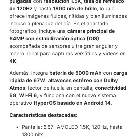
pulgadas
con
resolución 1.5K
,
tasa de refresco
de 120Hz
y hasta
1800 nits de brillo
, lo que
ofrece imágenes fluidas, nítidas y bien iluminadas
incluso a plena luz del día. En el apartado
fotográfico, incluye una
cámara principal de
64MP con estabilización óptica (OIS)
,
acompañada de sensores ultra gran angular y
macro, ideal para capturas versátiles y videos en
4K
.
Además, integra
batería de 5000 mAh
con
carga
rápida de 67W
,
altavoces estéreo con Dolby
Atmos
, lector de huella en pantalla,
conectividad
5G
,
Wi-Fi 6
, y funciona con el nuevo sistema
operativo
HyperOS basado en Android 14
.
Características destacadas:
Pantalla: 6.67” AMOLED 1.5K, 120Hz, hasta
1800 nits