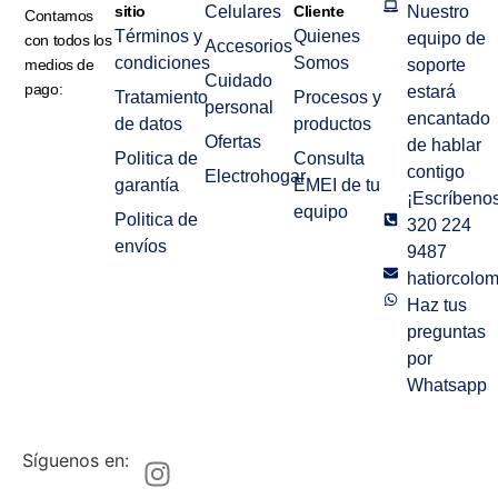
sitio
Celulares
Cliente
Nuestro
Contamos
Términos y
Quienes
equipo de
con todos los
Accesorios
condiciones
Somos
medios de
soporte
Cuidado
pago:
estará
Tratamiento
Procesos y
personal
encantado
de datos
productos
Ofertas
de hablar
Politica de
Consulta
contigo
Electrohogar
garantía
EMEI de tu
¡Escríbenos
equipo
Politica de
320 224
envíos
9487
hatiorcolo
Haz tus
preguntas
por
Whatsapp
Síguenos en: