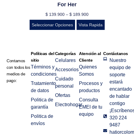
For Her
$
139.900
–
$
189.900
Seleccionar Opciones
Vista Rapida
Políticas del
Categorías
Atención al
Contáctanos
sitio
Celulares
Cliente
Nuestro
Contamos
Términos y
Quienes
con todos los
equipo de
Accesorios
medios de
condiciones
Somos
soporte
Cuidado
pago:
estará
Tratamiento
Procesos y
personal
encantado
de datos
productos
Ofertas
de hablar
Politica de
Consulta
contigo
Electrohogar
garantía
EMEI de tu
¡Escríbenos
equipo
Politica de
320 224
envíos
9487
hatiorcolo