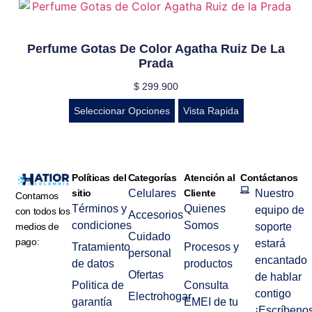
Perfume Gotas De Color Agatha Ruiz De La
Prada
$
299.900
Seleccionar Opciones
Vista Rapida
Políticas del
Categorías
Atención al
Contáctanos
sitio
Celulares
Cliente
Nuestro
Contamos
Términos y
Quienes
equipo de
con todos los
Accesorios
condiciones
Somos
medios de
soporte
Cuidado
pago:
estará
Tratamiento
Procesos y
personal
encantado
de datos
productos
Ofertas
de hablar
Politica de
Consulta
contigo
Electrohogar
garantía
EMEI de tu
¡Escríbenos