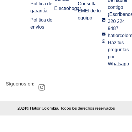
de hablar
Politica de
Consulta
contigo
Electrohogar
garantía
EMEI de tu
¡Escríbenos
equipo
Politica de
320 224
envíos
9487
hatiorcolo
Haz tus
preguntas
por
Whatsapp
Síguenos en:
2024© Hatior Colombia. Todos los derechos reservados