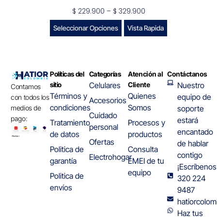
$
229.900
–
$
329.900
Seleccionar Opciones
Vista Rapida
Políticas del
Categorías
Atención al
Contáctanos
sitio
Celulares
Cliente
Nuestro
Contamos
Términos y
Quienes
equipo de
con todos los
Accesorios
condiciones
Somos
medios de
soporte
Cuidado
pago:
estará
Tratamiento
Procesos y
personal
encantado
de datos
productos
Ofertas
de hablar
Politica de
Consulta
contigo
Electrohogar
garantía
EMEI de tu
¡Escríbenos
equipo
Politica de
320 224
envíos
9487
hatiorcolo
Haz tus