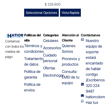
$
229.900
Seleccionar Opciones
Vista Rapida
Políticas del
Categorías
Atención al
Contáctanos
sitio
Celulares
Cliente
Nuestro
Contamos
Términos y
Quienes
equipo de
con todos los
Accesorios
condiciones
Somos
medios de
soporte
Cuidado
pago:
estará
Tratamiento
Procesos y
personal
encantado
de datos
productos
Ofertas
de hablar
Politica de
Consulta
contigo
Electrohogar
garantía
EMEI de tu
¡Escríbenos
equipo
Politica de
320 224
envíos
9487
hatiorcolo
Haz tus