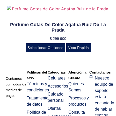
Perfume Gotas De Color Agatha Ruiz De La
Prada
$
299.900
Seleccionar Opciones
Vista Rapida
Políticas del
Categorías
Atención al
Contáctanos
sitio
Celulares
Cliente
Nuestro
Contamos
Términos y
Quienes
con todos los
equipo de
Accesorios
medios de
condiciones
Somos
soporte
Cuidado
pago:
estará
Tratamiento
Procesos y
personal
encantado
de datos
productos
Ofertas
de hablar
Politica de
Consulta
contigo