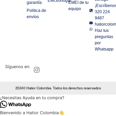
Electrohogar
garantía
EMEI de tu
¡Escríbenos
equipo
Politica de
320 224
envíos
9487
hatiorcolo
Haz tus
preguntas
por
Whatsapp
Síguenos en:
2024© Hatior Colombia. Todos los derechos reservados
¿Necesitas Ayuda en tu compra?
Bienvenido a Hatior Colombia👋