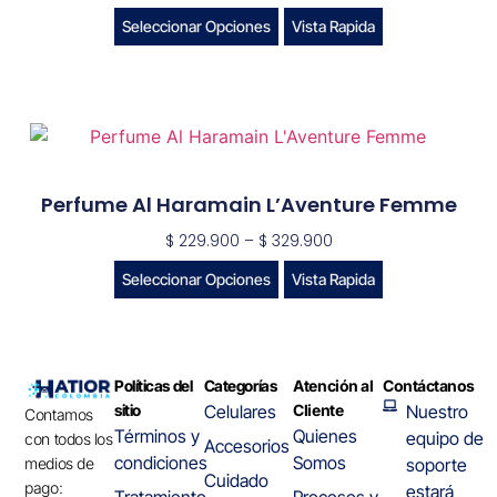
Seleccionar Opciones
Vista Rapida
Perfume Al Haramain L’Aventure Femme
$
229.900
–
$
329.900
Seleccionar Opciones
Vista Rapida
Políticas del
Categorías
Atención al
Contáctanos
sitio
Celulares
Cliente
Nuestro
Contamos
Términos y
Quienes
equipo de
con todos los
Accesorios
condiciones
Somos
medios de
soporte
Cuidado
pago:
estará
Tratamiento
Procesos y