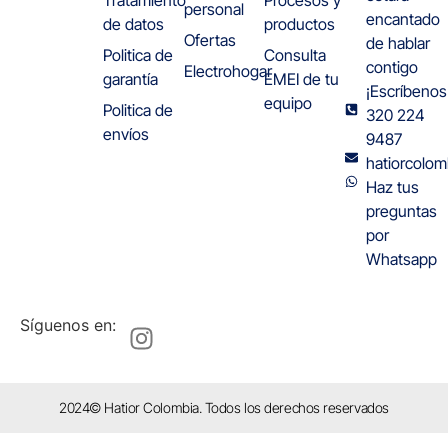
personal
encantado
de datos
productos
Ofertas
de hablar
Politica de
Consulta
contigo
Electrohogar
garantía
EMEI de tu
¡Escríbenos
equipo
Politica de
320 224
envíos
9487
hatiorcolo
Haz tus
preguntas
por
Whatsapp
Síguenos en:
2024© Hatior Colombia. Todos los derechos reservados