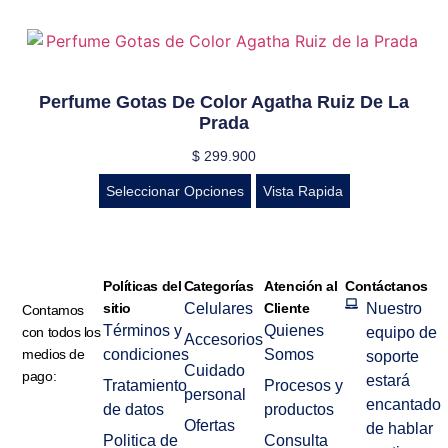
Perfume Gotas De Color Agatha Ruiz De La
Prada
$
299.900
Seleccionar Opciones
Vista Rapida
Políticas del
Categorías
Atención al
Contáctanos
sitio
Celulares
Cliente
Nuestro
Contamos
Términos y
Quienes
con todos los
equipo de
Accesorios
medios de
condiciones
Somos
soporte
Cuidado
pago:
estará
Tratamiento
Procesos y
personal
encantado
de datos
productos
Ofertas
de hablar
Politica de
Consulta