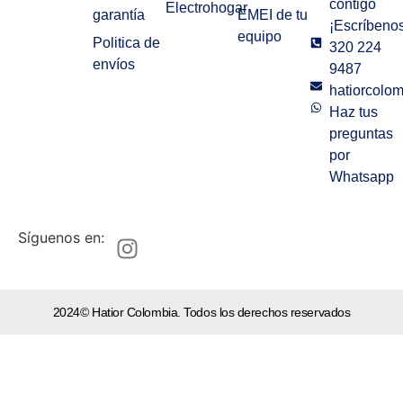
contigo
Electrohogar
garantía
EMEI de tu
¡Escríbenos
equipo
Politica de
320 224
envíos
9487
hatiorcolo
Haz tus
preguntas
por
Whatsapp
Síguenos en:
2024© Hatior Colombia. Todos los derechos reservados