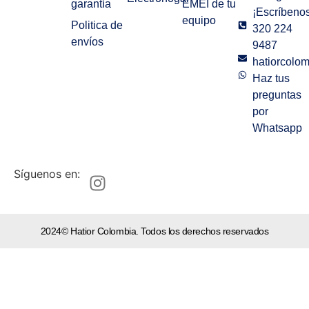
garantía
EMEI de tu
¡Escríbenos
equipo
Politica de
320 224
envíos
9487
hatiorcolo
Haz tus
preguntas
por
Whatsapp
Síguenos en:
2024© Hatior Colombia. Todos los derechos reservados