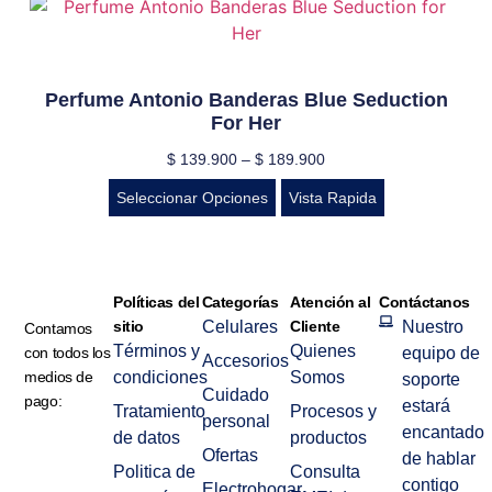
Perfume Antonio Banderas Blue Seduction
For Her
$
139.900
–
$
189.900
Seleccionar Opciones
Vista Rapida
Políticas del
Categorías
Atención al
Contáctanos
sitio
Celulares
Cliente
Nuestro
Contamos
Términos y
Quienes
con todos los
equipo de
Accesorios
medios de
condiciones
Somos
soporte
Cuidado
pago:
estará
Tratamiento
Procesos y
personal
encantado
de datos
productos
Ofertas
de hablar
Politica de
Consulta
contigo
Electrohogar