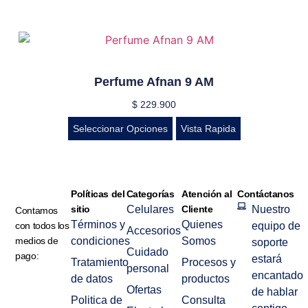
Perfume Afnan 9 AM
$
229.900
Seleccionar Opciones
Vista Rapida
Políticas del
Categorías
Atención al
Contáctanos
sitio
Celulares
Cliente
Nuestro
Contamos
Términos y
Quienes
con todos los
equipo de
Accesorios
medios de
condiciones
Somos
soporte
Cuidado
pago:
estará
Tratamiento
Procesos y
personal
encantado
de datos
productos
Ofertas
de hablar
Politica de
Consulta