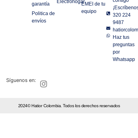
contigo
Electrohogar
garantía
EMEI de tu
¡Escríbenos
equipo
Politica de
320 224
envíos
9487
hatiorcolo
Haz tus
preguntas
por
Whatsapp
Síguenos en:
2024© Hatior Colombia. Todos los derechos reservados