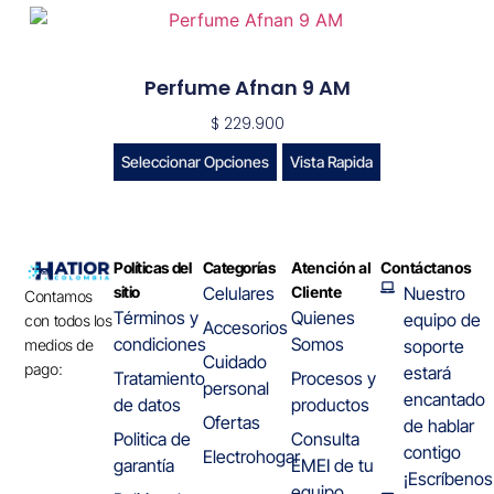
Perfume Afnan 9 AM
$
229.900
Seleccionar Opciones
Vista Rapida
Políticas del
Categorías
Atención al
Contáctanos
sitio
Celulares
Cliente
Nuestro
Contamos
Términos y
Quienes
equipo de
con todos los
Accesorios
condiciones
Somos
medios de
soporte
Cuidado
pago:
estará
Tratamiento
Procesos y
personal
encantado
de datos
productos
Ofertas
de hablar
Politica de
Consulta
contigo
Electrohogar
garantía
EMEI de tu
¡Escríbenos
equipo