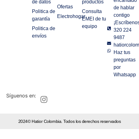
encantado
de datos
productos
Ofertas
de hablar
Politica de
Consulta
contigo
Electrohogar
garantía
EMEI de tu
¡Escríbenos
equipo
Politica de
320 224
envíos
9487
hatiorcolo
Haz tus
preguntas
por
Whatsapp
Síguenos en:
2024© Hatior Colombia. Todos los derechos reservados