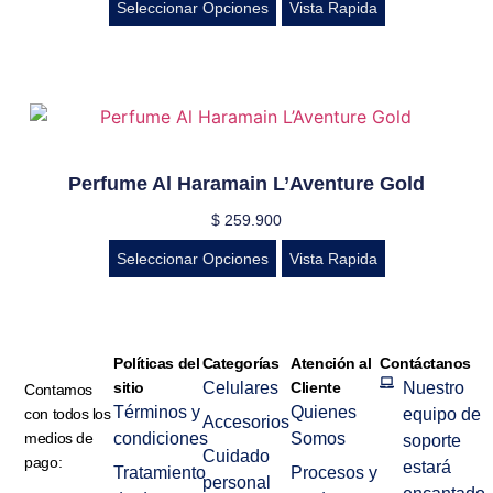
Seleccionar Opciones
Vista Rapida
Perfume Al Haramain L’Aventure Gold
$
259.900
Seleccionar Opciones
Vista Rapida
Políticas del
Categorías
Atención al
Contáctanos
sitio
Celulares
Cliente
Nuestro
Contamos
Términos y
Quienes
con todos los
equipo de
Accesorios
medios de
condiciones
Somos
soporte
Cuidado
pago:
estará
Tratamiento
Procesos y
personal