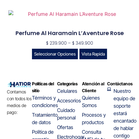
Perfume Al Haramain L’Aventure Rose
$
239.900
–
$
349.900
Seleccionar Opciones
Vista Rapida
Políticas del
Categorías
Atención al
Contáctanos
sitio
Celulares
Cliente
Nuestro
Contamos
Términos y
Quienes
equipo de
con todos los
Accesorios
condiciones
Somos
medios de
soporte
Cuidado
pago:
estará
Tratamiento
Procesos y
personal
encantado
de datos
productos
Ofertas
de hablar
Politica de
Consulta
contigo
Electrohogar