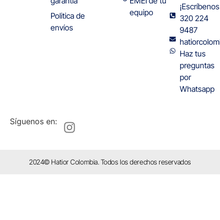
garantía
EMEI de tu
¡Escríbenos
equipo
Politica de
320 224
envíos
9487
hatiorcolo
Haz tus
preguntas
por
Whatsapp
Síguenos en:
2024© Hatior Colombia. Todos los derechos reservados