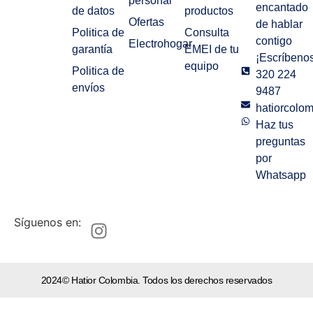
personal
encantado
de datos
productos
Ofertas
de hablar
Politica de
Consulta
contigo
Electrohogar
garantía
EMEI de tu
¡Escríbenos
equipo
Politica de
320 224
envíos
9487
hatiorcolo
Haz tus
preguntas
por
Whatsapp
Síguenos en:
2024© Hatior Colombia. Todos los derechos reservados