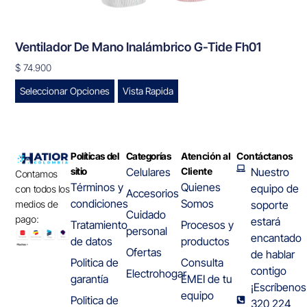
Ventilador De Mano Inalámbrico G-Tide Fh01
$
74.900
Seleccionar Opciones
Vista Rapida
Políticas del
Categorías
Atención al
Contáctanos
sitio
Celulares
Cliente
Nuestro
Contamos
Términos y
Quienes
equipo de
con todos los
Accesorios
condiciones
Somos
medios de
soporte
Cuidado
pago:
estará
Tratamiento
Procesos y
personal
encantado
de datos
productos
Ofertas
de hablar
Politica de
Consulta
contigo
Electrohogar
garantía
EMEI de tu
¡Escríbenos
equipo
Politica de
320 224