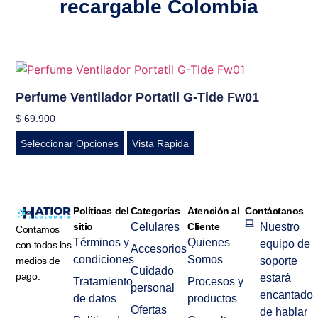
recargable Colombia
Perfume Ventilador Portatil G-Tide Fw01
$
69.900
Seleccionar Opciones
Vista Rapida
Políticas del
Categorías
Atención al
Contáctanos
sitio
Celulares
Cliente
Nuestro
Contamos
Términos y
Quienes
equipo de
con todos los
Accesorios
condiciones
Somos
medios de
soporte
Cuidado
pago:
estará
Tratamiento
Procesos y
personal
encantado
de datos
productos
Ofertas
de hablar