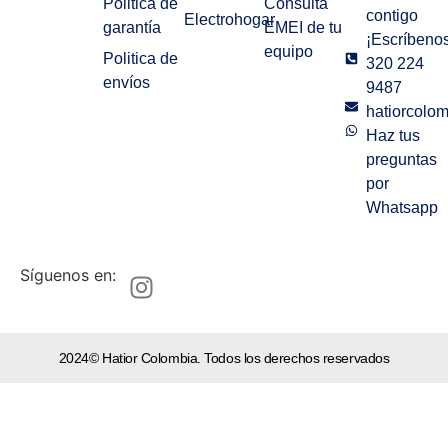
Politica de
Consulta
contigo
Electrohogar
garantía
EMEI de tu
¡Escríbenos
equipo
Politica de
320 224
envíos
9487
hatiorcolo
Haz tus
preguntas
por
Whatsapp
Síguenos en:
2024© Hatior Colombia. Todos los derechos reservados