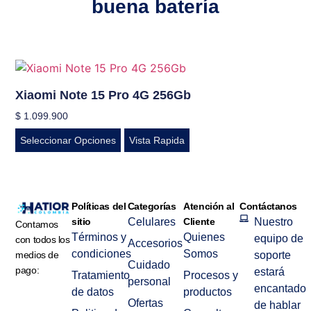
buena batería
Xiaomi Note 15 Pro 4G 256Gb
$
1.099.900
Seleccionar Opciones
Vista Rapida
Políticas del
Categorías
Atención al
Contáctanos
sitio
Celulares
Cliente
Nuestro
Contamos
Términos y
Quienes
equipo de
con todos los
Accesorios
condiciones
Somos
medios de
soporte
Cuidado
pago:
estará
Tratamiento
Procesos y
personal
encantado
de datos
productos
Ofertas
de hablar