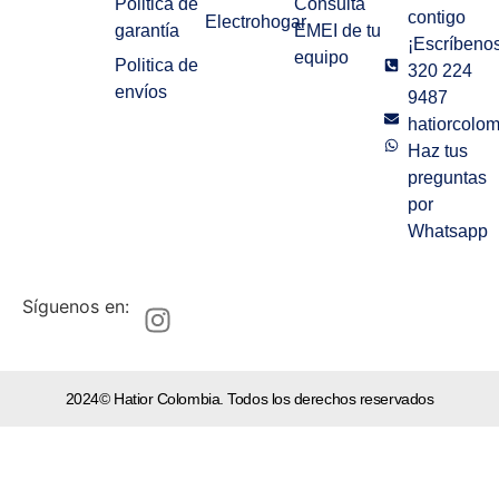
Politica de
Consulta
contigo
Electrohogar
garantía
EMEI de tu
¡Escríbenos
equipo
Politica de
320 224
envíos
9487
hatiorcolo
Haz tus
preguntas
por
Whatsapp
Síguenos en:
2024© Hatior Colombia. Todos los derechos reservados