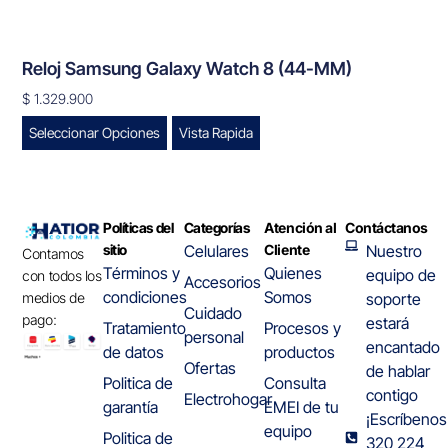
Reloj Samsung Galaxy Watch 8 (44-MM)
$
1.329.900
Seleccionar Opciones
Vista Rapida
Políticas del
Categorías
Atención al
Contáctanos
sitio
Celulares
Cliente
Nuestro
Contamos
Términos y
Quienes
equipo de
con todos los
Accesorios
condiciones
Somos
medios de
soporte
Cuidado
pago:
estará
Tratamiento
Procesos y
personal
encantado
de datos
productos
Ofertas
de hablar
Politica de
Consulta
contigo
Electrohogar
garantía
EMEI de tu
¡Escríbenos
equipo
Politica de
320 224