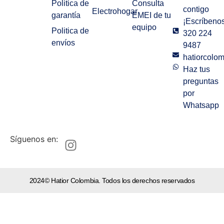
Politica de
Consulta
contigo
Electrohogar
garantía
EMEI de tu
¡Escríbenos
equipo
Politica de
320 224
envíos
9487
hatiorcolo
Haz tus
preguntas
por
Whatsapp
Síguenos en:
2024© Hatior Colombia. Todos los derechos reservados