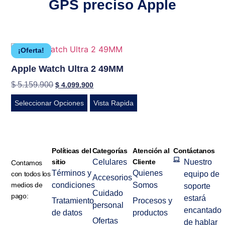
GPS preciso Apple
¡Oferta!
Apple Watch Ultra 2 49MM
$
5.159.900
$
4.099.900
Seleccionar Opciones
Vista Rapida
Políticas del
Categorías
Atención al
Contáctanos
sitio
Celulares
Cliente
Nuestro
Contamos
Términos y
Quienes
con todos los
equipo de
Accesorios
medios de
condiciones
Somos
soporte
Cuidado
pago:
estará
Tratamiento
Procesos y
personal
encantado
de datos
productos
Ofertas
de hablar