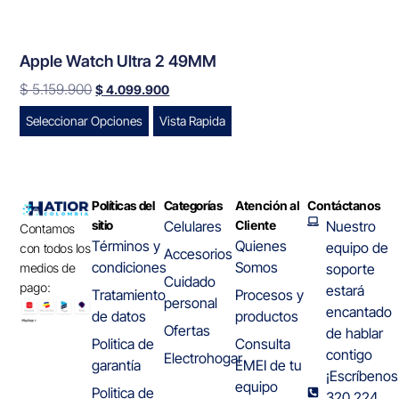
Apple Watch Ultra 2 49MM
$
5.159.900
$
4.099.900
Seleccionar Opciones
Vista Rapida
Políticas del
Categorías
Atención al
Contáctanos
sitio
Celulares
Cliente
Nuestro
Contamos
Términos y
Quienes
equipo de
con todos los
Accesorios
condiciones
Somos
medios de
soporte
Cuidado
pago:
estará
Tratamiento
Procesos y
personal
encantado
de datos
productos
Ofertas
de hablar
Politica de
Consulta
contigo
Electrohogar
garantía
EMEI de tu
¡Escríbenos
equipo
Politica de
320 224