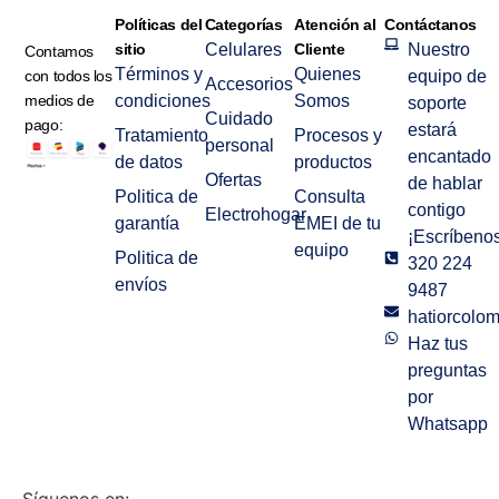
Políticas del
Categorías
Atención al
Contáctanos
sitio
Celulares
Cliente
Nuestro
Contamos
Términos y
Quienes
con todos los
equipo de
Accesorios
medios de
condiciones
Somos
soporte
Cuidado
pago:
estará
Tratamiento
Procesos y
personal
encantado
de datos
productos
Ofertas
de hablar
Politica de
Consulta
contigo
Electrohogar
garantía
EMEI de tu
¡Escríbenos
equipo
Politica de
320 224
envíos
9487
hatiorcolo
Haz tus
preguntas
por
Whatsapp
Síguenos en: