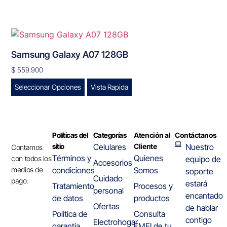
Samsung Galaxy A07 128GB
$
559.900
Seleccionar Opciones
Vista Rapida
Políticas del
Categorías
Atención al
Contáctanos
sitio
Celulares
Cliente
Nuestro
Contamos
Términos y
Quienes
con todos los
equipo de
Accesorios
medios de
condiciones
Somos
soporte
Cuidado
pago:
estará
Tratamiento
Procesos y
personal
encantado
de datos
productos
Ofertas
de hablar
Politica de
Consulta
contigo
Electrohogar
garantía
EMEI de tu