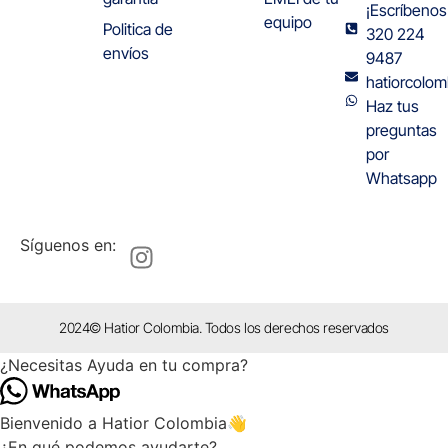
¡Escríbenos
equipo
Politica de
320 224
envíos
9487
hatiorcolo
Haz tus
preguntas
por
Whatsapp
Síguenos en:
2024© Hatior Colombia. Todos los derechos reservados
¿Necesitas Ayuda en tu compra?
Bienvenido a Hatior Colombia👋
¿En qué podemos ayudarte?