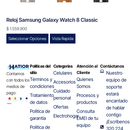
Reloj Samsung Galaxy Watch 8 Classic
$
1.559.900
Seleccionar Opciones
Vista Rapida
Políticas del
Categorías
Atención al
Contáctanos
sitio
Celulares
Cliente
Nuestro
Contamos
Términos y
Quienes
equipo de
con todos los
Accesorios
condiciones
Somos
medios de
soporte
Cuidado
pago:
estará
Tratamiento
Procesos y
personal
encantado
de datos
productos
Ofertas
de hablar
Politica de
Consulta
contigo
Electrohogar
garantía
EMEI de tu
¡Escríbenos
equipo
Politica de
320 224