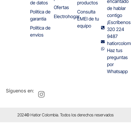
encantado
de datos
productos
Ofertas
de hablar
Politica de
Consulta
contigo
Electrohogar
garantía
EMEI de tu
¡Escríbenos
equipo
Politica de
320 224
envíos
9487
hatiorcolo
Haz tus
preguntas
por
Whatsapp
Síguenos en:
2024© Hatior Colombia. Todos los derechos reservados