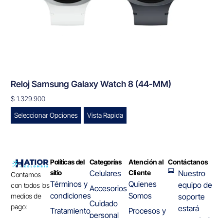
Reloj Samsung Galaxy Watch 8 (44-MM)
$
1.329.900
Seleccionar Opciones
Vista Rapida
Políticas del
Categorías
Atención al
Contáctanos
sitio
Celulares
Cliente
Nuestro
Contamos
Términos y
Quienes
equipo de
con todos los
Accesorios
condiciones
Somos
medios de
soporte
Cuidado
pago:
estará
Tratamiento
Procesos y
personal