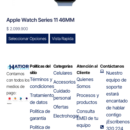
Apple Watch Series 11 46MM
$
2.099.900
Seleccionar Opciones
Vista Rapida
Políticas del
Categorías
Atención al
Contáctanos
sitio
Celulares
Cliente
Nuestro
Contamos
Términos y
Quienes
equipo de
con todos los
Accesorios
condiciones
Somos
medios de
soporte
Cuidado
pago:
estará
Tratamiento
Procesos y
personal
encantado
de datos
productos
Ofertas
de hablar
Politica de
Consulta
contigo
Electrohogar
garantía
EMEI de tu
¡Escríbenos
equipo
Politica de
320 224