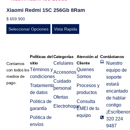
Xiaomi Redmi 15C 256Gb 8Ram
$
659.900
Seleccionar Opciones
Vista Rapida
Políticas del
Categorías
Atención al
Contáctanos
sitio
Celulares
Cliente
Nuestro
Contamos
Términos y
Quienes
con todos los
equipo de
Accesorios
medios de
condiciones
Somos
soporte
Cuidado
pago:
estará
Tratamiento
Procesos y
personal
encantado
de datos
productos
Ofertas
de hablar
Politica de
Consulta
contigo
Electrohogar
garantía
EMEI de tu
¡Escríbenos
equipo
Politica de
320 224
envíos
9487