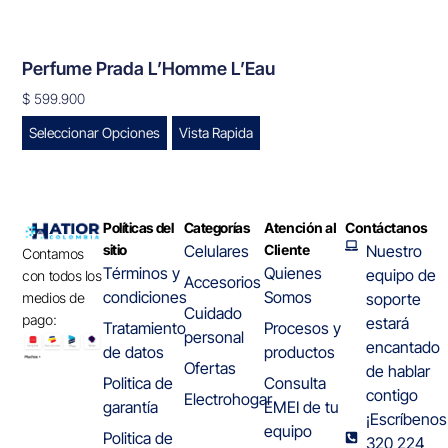
Perfume Prada L’Homme L’Eau
$
599.900
Seleccionar Opciones
Vista Rapida
Políticas del
Categorías
Atención al
Contáctanos
sitio
Celulares
Cliente
Nuestro
Contamos
Términos y
Quienes
equipo de
con todos los
Accesorios
condiciones
Somos
medios de
soporte
Cuidado
pago:
estará
Tratamiento
Procesos y
personal
encantado
de datos
productos
Ofertas
de hablar
Politica de
Consulta
contigo
Electrohogar
garantía
EMEI de tu
¡Escríbenos
equipo
Politica de
320 224