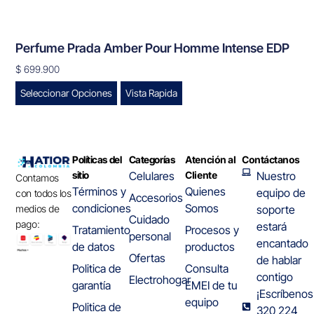
Perfume Prada Amber Pour Homme Intense EDP
$
699.900
Seleccionar Opciones
Vista Rapida
Políticas del
Categorías
Atención al
Contáctanos
sitio
Celulares
Cliente
Nuestro
Contamos
Términos y
Quienes
equipo de
con todos los
Accesorios
condiciones
Somos
medios de
soporte
Cuidado
pago:
estará
Tratamiento
Procesos y
personal
encantado
de datos
productos
Ofertas
de hablar
Politica de
Consulta
contigo
Electrohogar
garantía
EMEI de tu
¡Escríbenos
equipo
Politica de
320 224