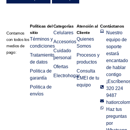
Políticas del
Categorías
Atención al
Contáctanos
sitio
Celulares
Cliente
Nuestro
Contamos
Términos y
Quienes
con todos los
equipo de
Accesorios
medios de
condiciones
Somos
soporte
Cuidado
pago:
estará
Tratamiento
Procesos y
personal
encantado
de datos
productos
Ofertas
de hablar
Politica de
Consulta
contigo
Electrohogar
garantía
EMEI de tu
¡Escríbenos
equipo
Politica de
320 224
envíos
9487
hatiorcolo
Haz tus
preguntas
por