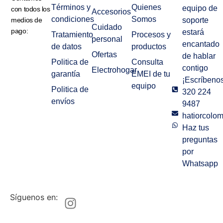
Términos y
Quienes
equipo de
con todos los
Accesorios
condiciones
Somos
medios de
soporte
Cuidado
pago:
estará
Tratamiento
Procesos y
personal
encantado
de datos
productos
Ofertas
de hablar
Politica de
Consulta
contigo
Electrohogar
garantía
EMEI de tu
¡Escríbenos
equipo
Politica de
320 224
envíos
9487
hatiorcolo
Haz tus
preguntas
por
Whatsapp
Síguenos en: