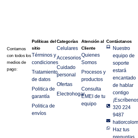
Políticas del
Categorías
Atención al
Contáctanos
sitio
Celulares
Cliente
Nuestro
Contamos
Términos y
Quienes
con todos los
equipo de
Accesorios
medios de
condiciones
Somos
soporte
Cuidado
pago:
estará
Tratamiento
Procesos y
personal
encantado
de datos
productos
Ofertas
de hablar
Politica de
Consulta
contigo
Electrohogar
garantía
EMEI de tu
¡Escríbenos
equipo
Politica de
320 224
envíos
9487
hatiorcolo
Haz tus
preguntas