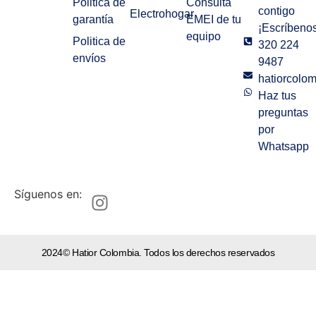
Politica de
Consulta
contigo
Electrohogar
garantía
EMEI de tu
¡Escríbenos
equipo
Politica de
320 224
envíos
9487
hatiorcolo
Haz tus
preguntas
por
Whatsapp
Síguenos en:
2024© Hatior Colombia. Todos los derechos reservados