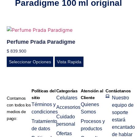
Paradigme 100 ml original
Perfume Prada Paradigme
$
839.900
Seleccionar Opciones
Vista Rapida
Políticas del
Categorías
Atención al
Contáctanos
sitio
Celulares
Cliente
Nuestro
Contamos
Términos y
Quienes
con todos los
equipo de
Accesorios
medios de
condiciones
Somos
soporte
Cuidado
pago:
estará
Tratamiento
Procesos y
personal
encantado
de datos
productos
Ofertas
de hablar