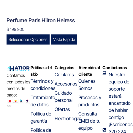
Perfume Paris Hilton Heiress
$
199.900
Seleccionar Opciones
Vista Rapida
Políticas del
Categorías
Atención al
Contáctanos
sitio
Celulares
Cliente
Nuestro
Contamos
Términos y
Quienes
equipo de
con todos los
Accesorios
condiciones
Somos
medios de
soporte
Cuidado
pago:
estará
Tratamiento
Procesos y
personal
encantado
de datos
productos
Ofertas
de hablar
Politica de
Consulta
contigo
Electrohogar
garantía
EMEI de tu
¡Escríbenos
equipo
Politica de
320 224