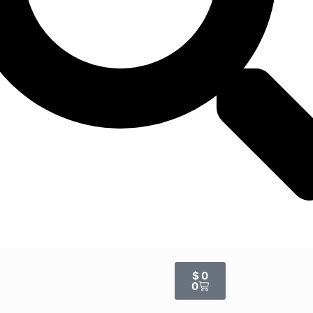
$
0
0