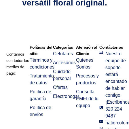
versátil floral original.
Políticas del
Categorías
Atención al
Contáctanos
sitio
Celulares
Cliente
Nuestro
Contamos
Términos y
Quienes
con todos los
equipo de
Accesorios
medios de
condiciones
Somos
soporte
Cuidado
pago:
estará
Tratamiento
Procesos y
personal
encantado
de datos
productos
Ofertas
de hablar
Politica de
Consulta
contigo
Electrohogar
garantía
EMEI de tu
¡Escríbenos
equipo
Politica de
320 224
envíos
9487
hatiorcolo