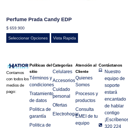
Perfume Prada Candy EDP
$
659.900
Seleccionar Opciones
Vista Rapida
Políticas del
Categorías
Atención al
Contáctanos
sitio
Celulares
Cliente
Nuestro
Contamos
Términos y
Quienes
equipo de
con todos los
Accesorios
condiciones
Somos
medios de
soporte
Cuidado
pago:
estará
Tratamiento
Procesos y
personal
encantado
de datos
productos
Ofertas
de hablar
Politica de
Consulta
contigo
Electrohogar
garantía
EMEI de tu
¡Escríbenos
equipo
Politica de
320 224