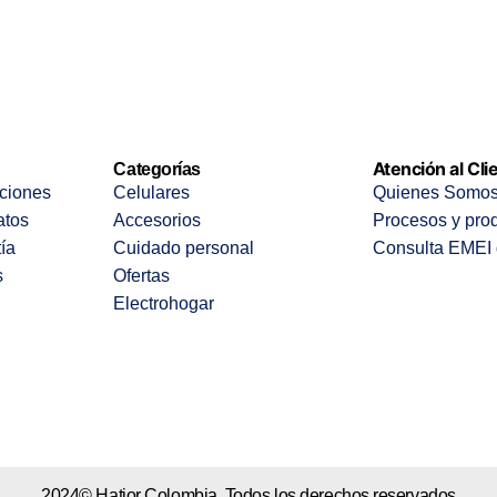
Atención al Cli
Categorías
ciones
Celulares
Quienes Somo
atos
Accesorios
Procesos y pro
tía
Cuidado personal
Consulta EMEI 
s
Ofertas
Electrohogar
2024© Hatior Colombia. Todos los derechos reservados