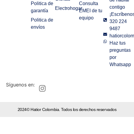
Politica de
Consulta
contigo
Electrohogar
garantía
EMEI de tu
¡Escríbenos
equipo
Politica de
320 224
envíos
9487
hatiorcolo
Haz tus
preguntas
por
Whatsapp
Síguenos en:
2024© Hatior Colombia. Todos los derechos reservados