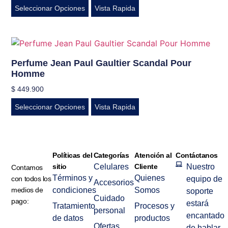
Seleccionar Opciones
Vista Rapida
Perfume Jean Paul Gaultier Scandal Pour
Homme
$
449.900
Seleccionar Opciones
Vista Rapida
Políticas del
Categorías
Atención al
Contáctanos
sitio
Celulares
Cliente
Nuestro
Contamos
Términos y
Quienes
con todos los
equipo de
Accesorios
medios de
condiciones
Somos
soporte
Cuidado
pago:
estará
Tratamiento
Procesos y
personal
encantado
de datos
productos
Ofertas
de hablar