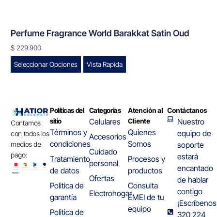
Perfume Fragrance World Barakkat Satin Oud
$
229.900
Seleccionar Opciones
Vista Rapida
Políticas del
Categorías
Atención al
Contáctanos
sitio
Celulares
Cliente
Nuestro
Contamos
Términos y
Quienes
equipo de
con todos los
Accesorios
condiciones
Somos
medios de
soporte
Cuidado
pago:
estará
Tratamiento
Procesos y
personal
encantado
de datos
productos
Ofertas
de hablar
Politica de
Consulta
contigo
Electrohogar
garantía
EMEI de tu
¡Escríbenos
equipo
Politica de
320 224