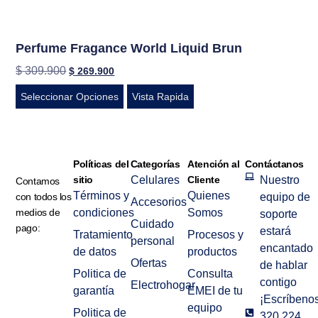
Perfume Fragance World Liquid Brun
$
309.900
$
269.900
Seleccionar Opciones
Vista Rapida
Políticas del
Categorías
Atención al
Contáctanos
sitio
Celulares
Cliente
Nuestro
Contamos
Términos y
Quienes
con todos los
equipo de
Accesorios
medios de
condiciones
Somos
soporte
Cuidado
pago:
estará
Tratamiento
Procesos y
personal
encantado
de datos
productos
Ofertas
de hablar
Politica de
Consulta
contigo
Electrohogar
garantía
EMEI de tu
¡Escríbenos
equipo
Politica de
320 224