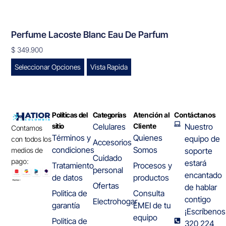
Perfume Lacoste Blanc Eau De Parfum
$
349.900
Seleccionar Opciones
Vista Rapida
Políticas del
Categorías
Atención al
Contáctanos
sitio
Celulares
Cliente
Nuestro
Contamos
Términos y
Quienes
equipo de
con todos los
Accesorios
condiciones
Somos
medios de
soporte
Cuidado
pago:
estará
Tratamiento
Procesos y
personal
encantado
de datos
productos
Ofertas
de hablar
Politica de
Consulta
contigo
Electrohogar
garantía
EMEI de tu
¡Escríbenos
equipo
Politica de
320 224