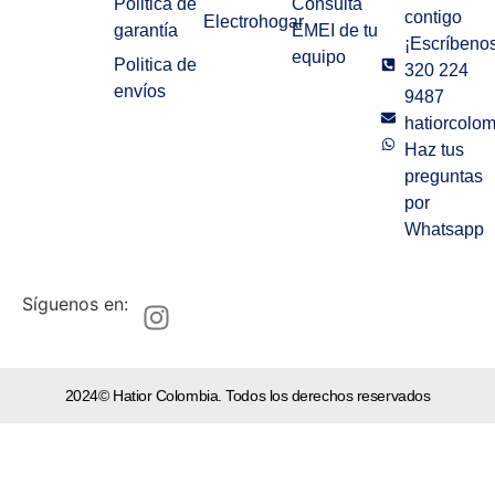
Politica de
Consulta
contigo
Electrohogar
garantía
EMEI de tu
¡Escríbenos
equipo
Politica de
320 224
envíos
9487
hatiorcolo
Haz tus
preguntas
por
Whatsapp
Síguenos en:
2024© Hatior Colombia. Todos los derechos reservados