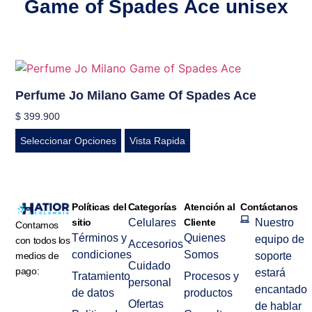
Game of Spades Ace unisex
Perfume Jo Milano Game Of Spades Ace
$
399.900
Seleccionar Opciones
Vista Rapida
Políticas del
Categorías
Atención al
Contáctanos
sitio
Celulares
Cliente
Nuestro
Contamos
Términos y
Quienes
equipo de
con todos los
Accesorios
condiciones
Somos
medios de
soporte
Cuidado
pago:
estará
Tratamiento
Procesos y
personal
encantado
de datos
productos
Ofertas
de hablar