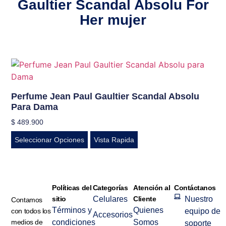
Gaultier Scandal Absolu For
Her mujer
Perfume Jean Paul Gaultier Scandal Absolu
Para Dama
$
489.900
Seleccionar Opciones
Vista Rapida
Políticas del
Categorías
Atención al
Contáctanos
sitio
Celulares
Cliente
Nuestro
Contamos
Términos y
Quienes
con todos los
equipo de
Accesorios
medios de
condiciones
Somos
soporte