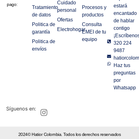
Cuidado
pago:
estará
Tratamiento
Procesos y
personal
encantado
de datos
productos
Ofertas
de hablar
Politica de
Consulta
contigo
Electrohogar
garantía
EMEI de tu
¡Escríbenos
equipo
Politica de
320 224
envíos
9487
hatiorcolo
Haz tus
preguntas
por
Whatsapp
Síguenos en:
2024© Hatior Colombia. Todos los derechos reservados