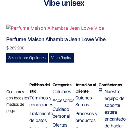
Vibe unisex
Perfume Maison Alhambra Jean Lowe Vibe
$
269.900
Seleccionar Opciones
Vista Rapida
Políticas del
Categorías
Atención al
Contáctanos
sitio
Celulares
Cliente
Nuestro
Contamos
Términos y
Quienes
con todos los
equipo de
Accesorios
medios de
condiciones
Somos
soporte
Cuidado
pago:
estará
Tratamiento
Procesos y
personal
encantado
de datos
productos
Ofertas
de hablar