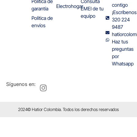
Politica de
Consulta
contigo
Electrohogar
garantía
EMEI de tu
¡Escríbenos
equipo
Politica de
320 224
envíos
9487
hatiorcolo
Haz tus
preguntas
por
Whatsapp
Síguenos en:
2024© Hatior Colombia. Todos los derechos reservados