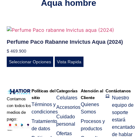
Aqua hombre
Perfume Paco Rabanne Invictus Aqua (2024)
$
469.900
Seleccionar Opciones
Vista Rapida
Políticas del
Categorías
Atención al
Contáctanos
sitio
Celulares
Cliente
Nuestro
Contamos
Términos y
Quienes
equipo de
con todos los
Accesorios
condiciones
Somos
medios de
soporte
Cuidado
pago:
estará
Tratamiento
Procesos y
personal
encantado
de datos
productos
Ofertas
de hablar