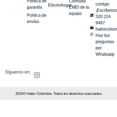
Politica de
Consulta
contigo
Electrohogar
garantía
EMEI de tu
¡Escríbenos
equipo
Politica de
320 224
envíos
9487
hatiorcolo
Haz tus
preguntas
por
Whatsapp
Síguenos en:
2024© Hatior Colombia. Todos los derechos reservados