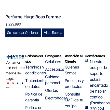
Perfume Hugo Boss Femme
$
229.990
Seleccionar Opciones
Vista Rapida
Políticas del
Categorías
Atención al
Contáctanos
sitio
Celulares
Cliente
Nuestro
Contamos
Términos y
Quienes
equipo de
con todos los
Accesorios
condiciones
Somos
medios de
soporte
Cuidado
pago:
estará
Tratamiento
Procesos y
personal
encantado
de datos
productos
Ofertas
de hablar
Politica de
Consulta
contigo
Electrohogar
garantía
EMEI de tu
¡Escríbenos
equipo
Politica de
320 224